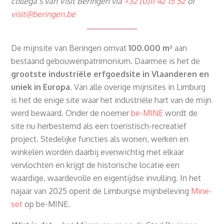
collega’s van Visit Beringen via
+32 (0)11 42 15 52
of
visit@beringen.be
De mijnsite van Beringen omvat
100.000 m²
aan
bestaand gebouwenpatrimonium. Daarmee is het de
grootste industriële erfgoedsite in Vlaanderen en
uniek in Europa
. Van alle overige mijnsites in Limburg
is het de enige site waar het industriële hart van de mijn
werd bewaard. Onder de noemer
be-MINE
wordt de
site nu herbestemd als een toeristisch-recreatief
project. Stedelijke functies als wonen, werken en
winkelen worden daarbij evenwichtig met elkaar
vervlochten en krijgt de historische locatie een
waardige, waardevolle en eigentijdse invulling. In het
najaar van 2025 opent de Limburgse mijnbeleving
Mine-
set
op be-MINE.